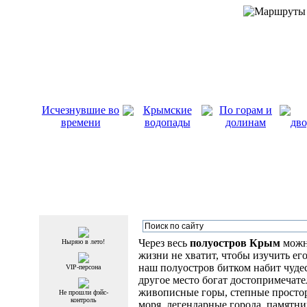
Исчезнувшие во
Крымские
По горам и
времени
водопады
долинам
дво
Через весь
полуостров Крым
можно
Ныряю в лето!
жизни не хватит, чтобы изучить ег
наш полуостров битком набит чуде
VIP-персона
другое место богат достопримечате
живописные горы, степные простор
Не прошли фэйс-
контроль
моря, легендарные города, памятни