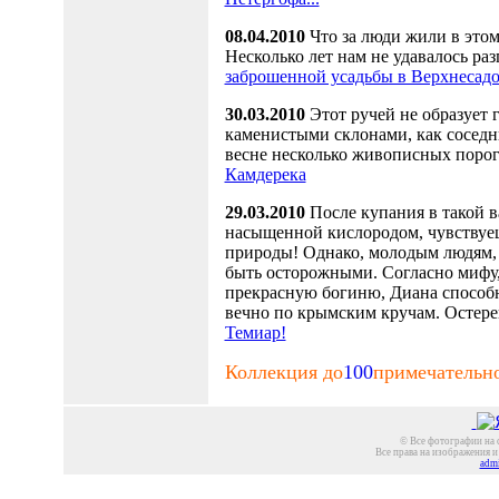
08.04.2010
Что за люди жили в этом
Несколько лет нам не удавалось раз
заброшенной усадьбы в Верхнесадо
30.03.2010
Этот ручей не образует 
каменистыми склонами, как соседн
весне несколько живописных поро
Камдерека
29.03.2010
После купания в такой в
насыщенной кислородом, чувствуеш
природы! Однако, молодым людям
быть осторожными. Согласно мифу
прекрасную богиню, Диана способна
вечно по крымским кручам. Остер
Темиар!
Коллекция до
100
примечательн
© Все фотографии на с
Все права на изображения и
admi