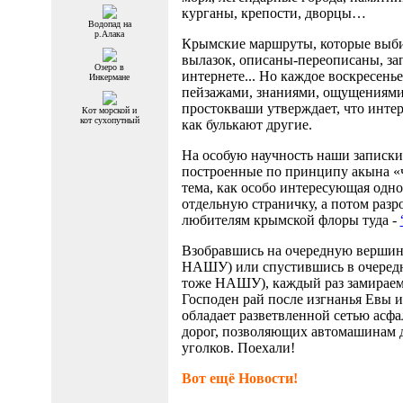
курганы, крепости, дворцы…
Водопад на
р.Алака
Крымские маршруты, которые выби
вылазок, описаны-переописаны, за
Озеро в
интернете... Но каждое воскресень
Инкермане
пейзажами, знаниями, ощущениями,
простокваши утверждает, что интер
Кот морской и
кот сухопутный
как булькают другие.
На особую научность наши записки 
построенные по принципу акына «ч
тема, как особо интересующая одно
отдельную страничку, а потом разро
любителям крымской флоры туда -
Взобравшись на очередную вершину
НАШУ) или спустившись в очередн
тоже НАШУ), каждый раз замираем
Господен рай после изгнанья Евы 
обладает разветвленной сетью асф
дорог, позволяющих автомашинам д
уголков. Поехали!
Вот ещё Новости!