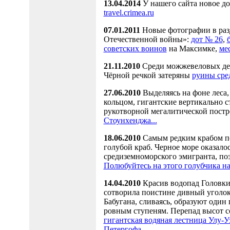
13.04.2014
У нашего сайта новое 
travel.crimea.ru
07.01.2011
Новые фотографии в раз
Отечественной войны»:
дот № 26
,
советских воинов
на Максимке,
ме
21.11.2010
Среди можжевеловых дер
Чёрной речкой затеряны
руины сред
27.06.2010
Выделяясь на фоне леса
кольцом, гигантские вертикально 
рукотворной мегалитической пост
Стоунхенджа...
18.06.2010
Самым редким крабом пе
голубой краб. Черное море оказало
средиземноморского эмигранта, поэ
Полюбуйтесь на этого голубчика н
14.04.2010
Красив водопад Головки
сотворила поистине дивный уголок
Бабугана, сливаясь, образуют оди
ровным ступеням. Перепад высот с
гигантская водяная лестница Улу-У
Петергофа...