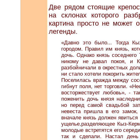
Две рядом стоящие крепос
на склонах которого разб
картина просто не может о
легенды.
«Давно это было... Тогда К
городом. Правил им князь, ко
дочь. Однако князь соседнего
никому не давал покоя, и К
разбойничали в окрестных доли
ни стало хотели покорить жител
Поселилась вражда между сосе
гибнут поля, нет торговли. «Н
восторжествует любовь», - 
поженить дочь князя наследни
но перед самой свадьбой зат
невеста пришла в его замок,
вначале князь должен явиться 
ущелье,разделяющее Кыз-Керме
молодые встретятся его серед
так и сделали. Настал ден