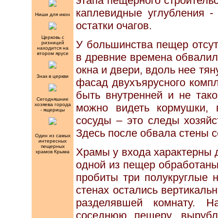
этапа пещерного строитель
каплевидные углубления - 
Ниши для икон
остатки очагов.
Церковь с
У большинства пещер отсут
ризницей
находится на
втором ярусе
в древние времена обвалила
окна и двери, вдоль нее тя
Знак в церкви
фасад двухъярусного компл
быть внутренней и не тако
Сегодняшние
хозяева города
можно видеть кормушки, 
- ящерицы
сосуды – это следы хозяйс
Здесь после обвала стены 
Один из самых
интересных
пещерных
Храмы у входа характерны 
храмов Крыма
одной из пещер обработаны
пробиты три полукруглые н
стенах остались вертикаль
разделявшей комнату. Н
соседнюю пещеру, вырубл